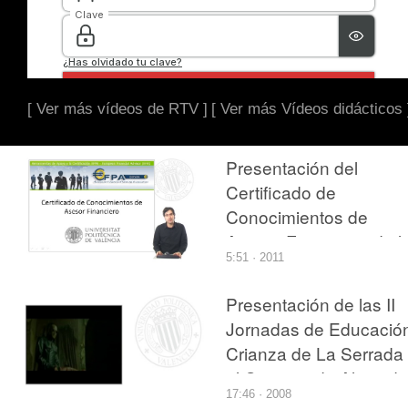
[ Ver más vídeos de RTV ]
[ Ver más Vídeos didácticos 
Presentación del
Certificado de
Conocimientos de
Asesor Financiero de l
5:51 · 2011
UPV
Presentación de las II
Jornadas de Educació
Crianza de La Serrada
el Campus de Alcoy de
17:46 · 2008
UPV