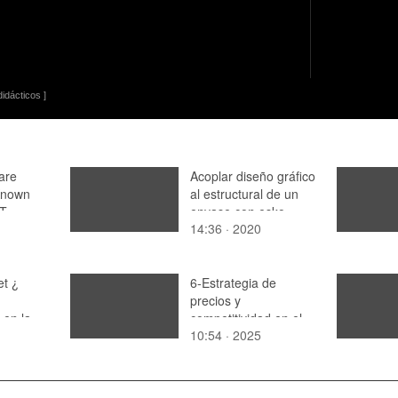
idácticos ]
are
Acoplar diseño gráfico
 Known
al estructural de un
oT
envase con esko
14:36 · 2020
rabilities
et ¿
6-Estrategia de
precios y
 en la
competitividad en el
10:54 · 2025
RS 2025
mercado en Sim
Companies