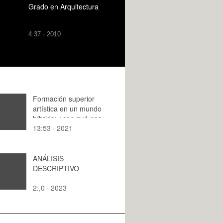
Grado en Arquitectura
4:37 · 2010
Formación superior
artística en un mundo
híbrido: ¿con qué nos
13:53 · 2021
quedamos?
ANÁLISIS
DESCRIPTIVO
2:,0 · 2023