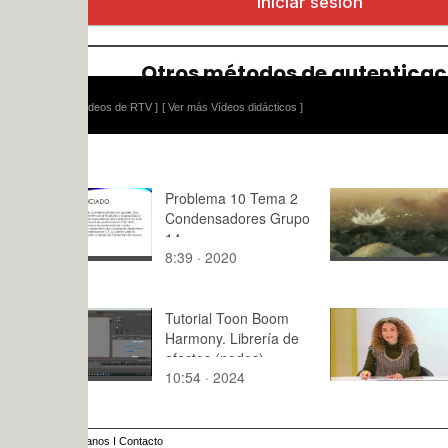
ídeos de RTV ]
[ Ver más Vídeos didácticos ]
Problema 10 Tema 2
Práctica 3-
Condensadores Grupo
y acción (
14
mimética)
8:39 · 2020
1:40 · 201
Tutorial Toon Boom
Politécnica
Harmony. Librería de
Congreso 
efectos (nodos)
10:54 · 2024
17:49 · 20
anos
I
Contacto