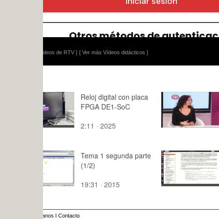
ídeos de RTV ]
[ Ver más Vídeos didácticos ]
Reloj digital con placa
Politécnica
FPGA DE1-SoC
Ideas + ce
2:11 · 2025
15:11 · 20
Tema 1 segunda parte
desweb_0
(1/2)
ort_modul
19:31 · 2015
25:59 · 20
anos
I
Contacto