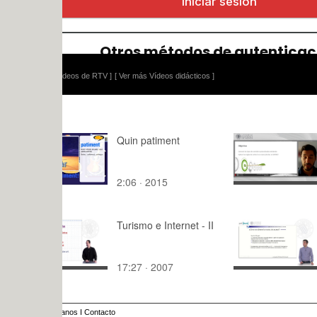
ídeos de RTV ]
[ Ver más Vídeos didácticos ]
Quin patiment
Controles
operaciona
EPANET. L
2:06 · 2015
10:42 · 20
control ba
reglas
Turismo e Internet - II
S2.5- Algo
(Breadth Fi
17:27 · 2007
3:35 · 201
anos
I
Contacto