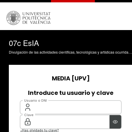
07c EsIA
Divulgación de las actividades científicas, tecnológicas y artísticas ocurridas en los tres campus de la UPV