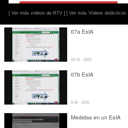
[ Ver más vídeos de RTV ]
[ Ver más Vídeos didácticos 
07a EsIA
10:16 · 2025
07b EsIA
9:46 · 2025
Medidas en un EsIA