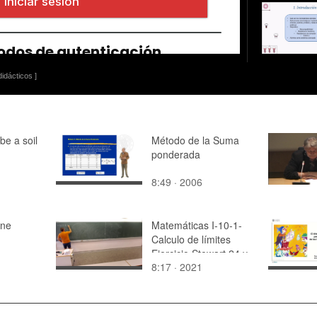
idácticos ]
be a soil
Método de la Suma
ponderada
8:49 · 2006
ine
Matemáticas I-10-1-
Calculo de límites
Ejercicio Stewart 24 y
8:17 · 2021
41