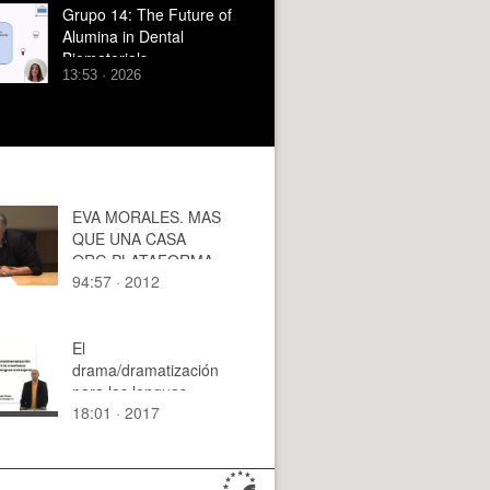
Grupo 14: The Future of
Alumina in Dental
Biomaterials
13:53 · 2026
EVA MORALES. MAS
QUE UNA CASA
ORG.PLATAFORMA
94:57 · 2012
COLECTIVA DE
VIVIENDAS
El
drama/dramatización
para las lenguas
18:01 · 2017
extranjeras