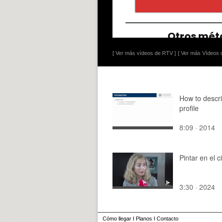
[ Ver más vídeos de RTV ]
[ Ver más Vídeos d
How to descri
profile
8:09 · 2014
Pintar en el c
3:30 · 2024
Cómo llegar
I
Planos
I
Contacto