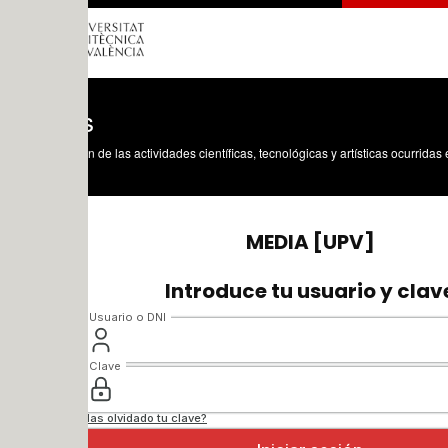
s
n de las actividades científicas, tecnológicas y artísticas ocurridas en los tres cam