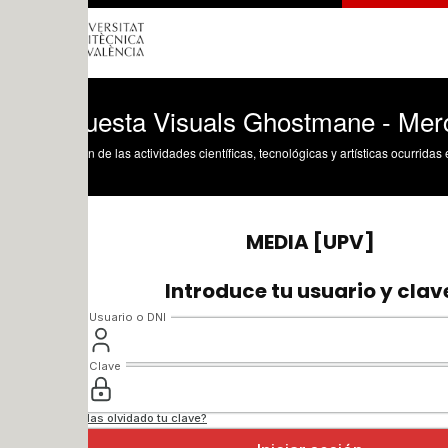
uesta Visuals Ghostmane - Mercury_Efe
n de las actividades científicas, tecnológicas y artísticas ocurridas en los tres cam