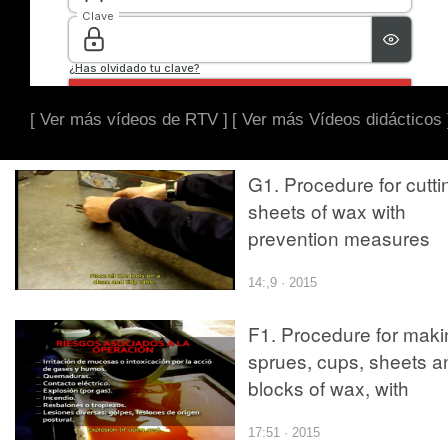
[ Ver más vídeos de RTV ]
[ Ver más Vídeos didácticos 
G1. Procedure for cutti
sheets of wax with
prevention measures
14:,9 · 2015
F1. Procedure for maki
sprues, cups, sheets a
blocks of wax, with
prevention measures
17:51 · 2015