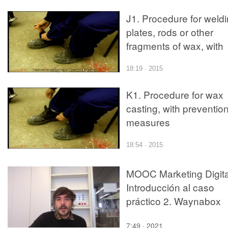
J1. Procedure for weld
plates, rods or other
fragments of wax, with
prevention measures
18:19 · 2015
K1. Procedure for wax
casting, with preventio
measures
18:54 · 2015
MOOC Marketing Digita
Introducción al caso
práctico 2. Waynabox
7:49 · 2021