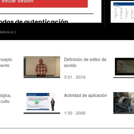
idácticos ]
oncepto
Definición de editor de
mento
sonido
3:31 · 2016
os
lógica,
Actividad de aplicación
 culto
1:30 · 2006