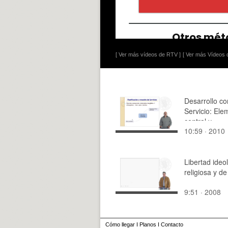
[ Ver más vídeos de RTV ]
[ Ver más Vídeos d
Desarrollo c
Servicio: Ele
central y
10:59 · 2010
suplementari
Libertad ideo
religiosa y de
9:51 · 2008
Cómo llegar
I
Planos
I
Contacto