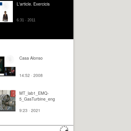
L'article. Exercicis
6:31 · 2011
Casa Alonso
14:52 · 2008
MT_lab1_EMQ-
5_GasTurbine_eng
9:23 · 2021