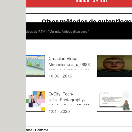
ídeos de RTV ]
[ Ver más Vídeos didácticos ]
Creación Virtual
Video moti
Mecanismo a_c_0683
con Solidworks ¿ 3 de
10:06 · 2016
1:13 · 201
4
O-City_Tech-
Interés de
skills_Photography-
civil foral 
tutorial_Sesion05_TtT
1:01 · 2020
9:47 · 201
_A01
anos
I
Contacto