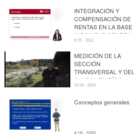
IMPUESTO SOBRE L
INTEGRACIÓN Y
RENTA DE LAS
COMPENSACIÓN DE
PERSONAS FÍSICAS
RENTAS EN LA BASE
IMPONIBLE GENERA
9:33 · 2012
DEL IMPUESTO SOB
LA RENTA DE LAS
MEDICIÓN DE LA
PERSONAS FÍSICAS
SECCIÓN
TRANSVERSAL Y DE
CAUDAL EN RÍOS
10:28 · 2014
VADEABLES
Conceptos generales
4:18 · 2005