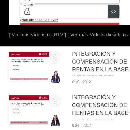
[ Ver más vídeos de RTV ]
[ Ver más Vídeos didácticos 
INTEGRACIÓN Y
COMPENSACIÓN DE
RENTAS EN LA BASE
IMPONIBLE DEL
6:10 · 2012
AHORRO DEL
IMPUESTO SOBRE L
INTEGRACIÓN Y
RENTA DE LAS
COMPENSACIÓN DE
PERSONAS FÍSICAS
RENTAS EN LA BASE
IMPONIBLE DEL
6:24 · 2012
AHORRO DEL