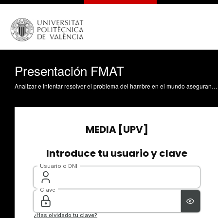
Presentación FMAT
Analizar e intentar resolver el problema del hambre en el mundo asegurando la producción de alimentos. Es uno de los temas centrales que tratará el Foro Mundial sobre el Acceso a la Tierra y a los Recursos Naturales. Un encuentro que tendrá lugar en la Universitat Politècnica de València, del 31 de marzo al 2 de abril y que se espera que reúna a 400 expertos.