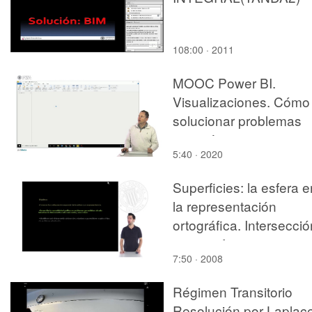
108:00 · 2011
MOOC Power BI.
Visualizaciones. Cómo
solucionar problemas
con orígenes en mapa
5:40 · 2020
Superficies: la esfera e
la representación
ortográfica. Intersecció
recta-esfera
7:50 · 2008
Régimen Transitorio
Resolución por Laplac