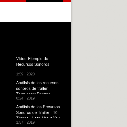
Vídeo-Ejemplo de
Recursos Sonoros
1:59 · 2020
Análisis de los recursos
sonoros de trailer -
Terminator Destino
0:24 · 2019
Oscuro (2019)
Análisis de los Recursos
Sonoros de Trailer - 10
Things I Hate About You
1:57 · 2019
(1999)