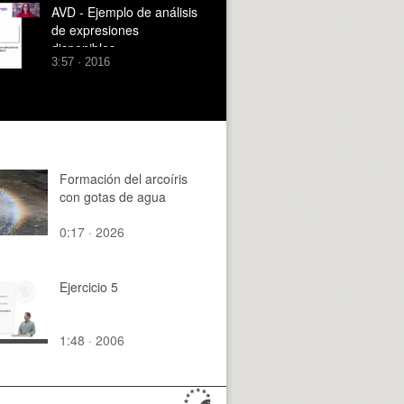
AVD - Ejemplo de análisis
de expresiones
disponibles
3:57 · 2016
Formación del arcoíris
con gotas de agua
0:17 · 2026
Ejercicio 5
1:48 · 2006