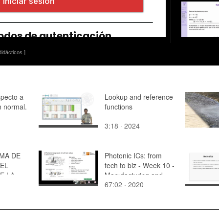
idácticos ]
specto a
Lookup and reference
n normal.
functions
3:18 · 2024
MA DE
Photonic ICs: from
EL
tech to biz - Week 10 -
E LA
Manufacturing and
67:02 · 2020
test: Virtual lab &
RA IVAN
cleanroom tour
FAUSTO