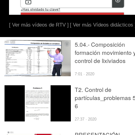
[ Ver más vídeos de RTV ]
[ Ver más Vídeos didácticos 
5.04.- Composición
formación movimiento 
control de lixiviados
7:01 · 2020
T2. Control de
partículas_problemas 5
6
27:37 · 2020
PRESENTACIÓN,