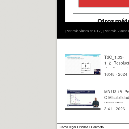
[ Ver más vídeos de RTV ]
[ Ver más Vídeos d
TdC_1.03-
1_2_Resoluc
circuitos_nud
16:48 · 2024
M3.U3.18_Per
C Miscibilida
Peritéctica
3:41 · 2026
Cómo llegar
I
Planos
I
Contacto