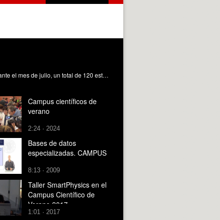
Juventud excelente que quiere acercarse a la investigación que se realiza en los campus de excelencia universitarios. Durante el mes de julio, un total de 120 estudiantes llegarán a VLC Campus en la séptima edición del Programa Campus Científicos de Verano. La selección de los participantes, estudiantes de cuarto de la ESO y primero de bachiller, responde a su nivel académico. Tienen una media de 9 y medio o 10.
Campus científicos de
verano
2:24 · 2024
Bases de datos
especializadas. CAMPUS
8:13 · 2009
Taller SmartPhysics en el
Campus Científico de
Verano 2017
1:01 · 2017