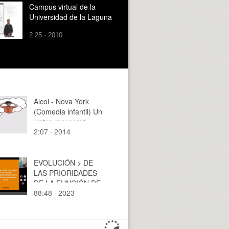
Campus virtual de la
Universidad de la Laguna
2:25 · 2010
Alcoi - Nova York
(Comedia infantil) Un
viatge inesperat
2:07 · 2014
EVOLUCIÓN > DE
LAS PRIORIDADES
DE LA FUNCIÓN DE
88:48 · 2023
SOSTENIBILIDAD
(ASG) ANTE LA
SITUACIÓN
SOCIOECONÓMICA