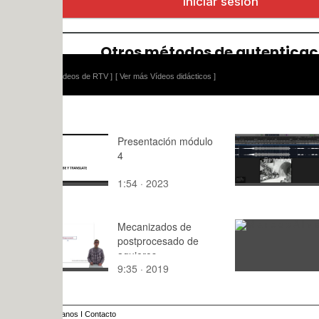
ídeos de RTV ]
[ Ver más Vídeos didácticos ]
Presentación módulo
COARTIC
4
AMPLIA - 
1:54 · 2023
3:27 · 201
Mecanizados de
M a r c o 
postprocesado de
agujeros
9:35 · 2019
: · 2015
anos
I
Contacto