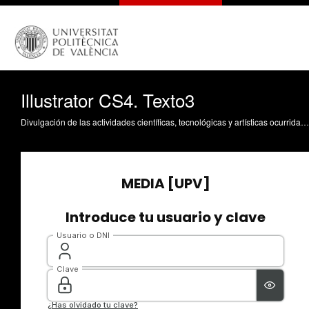
Illustrator CS4. Texto3
Divulgación de las actividades científicas, tecnológicas y artísticas ocurridas en los tres campus de la UPV