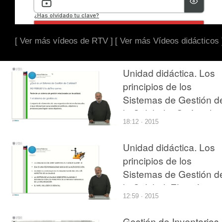
[ Ver más vídeos de RTV ]
[ Ver más Vídeos didácticos 
Unidad didáctica. Los
principios de los
Sistemas de Gestión d
la Calidad. ¿Qué es la
18:12 · 2015
gestión de la calidad?
Unidad didáctica. Los
principios de los
Sistemas de Gestión d
la Calidad. El carácter
12:59 · 2015
estratégico de la gesti
de la calidad
Gestión de Inventarios