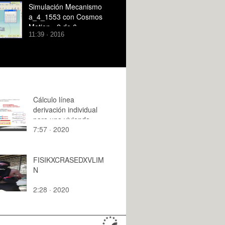
Simulación Mecanismo
a_4_1553 con Cosmos
Motion - 2 de 6
11:39 · 2016
Cálculo línea
derivación individual
para una vivienda
7:57 · 2020
FISIKXCRASEDXVLIM
N
2:28 · 2020