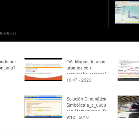
idácticos ]
ende por
OA_Mapas de usos
onjunto?
urbanos con
cartografía catastral
10:47 · 2026
en QGIS
Solución Cinemática
Simbólica a_c_0658
con Mathematica -B-
9:12 · 2016
05 de 13