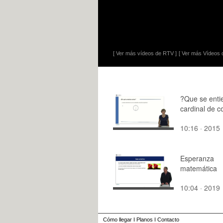
[ Ver más vídeos de RTV ]
[ Ver más Vídeos d
?Que se enti
cardinal de c
10:16 · 2015
Esperanza
matemática
10:04 · 2019
Cómo llegar
I
Planos
I
Contacto