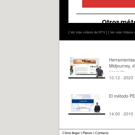
[ Ver más vídeos de RTV ]
[ Ver más Vídeos d
Herramientas
Midjourney, 
prompts.
10:12 · 2023
El método P
14:00 · 2010
Cómo llegar
I
Planos
I
Contacto