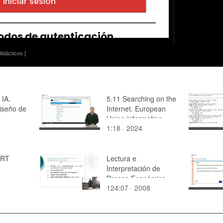
idácticos ]
 IA.
5.11 Searching on the
diseño de
Internet. European
Union information
1:18 · 2024
ERT
Lectura e
Interpretación de
Prensa Económica
124:07 · 2008