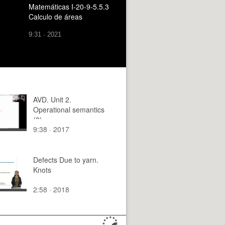
Matemáticas I-20-9-5.5.3
Calculo de áreas
9:31 · 2021
AVD. Unit 2.
Operational semantics
(3)
9:38 · 2017
Defects Due to yarn.
Knots
2:58 · 2018