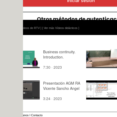
ídeos de RTV ]
[ Ver más Vídeos didácticos ]
Business continuity.
Física 1. L
Introduction.
Simetría es
7:30 · 2023
5:56 · 202
Presentación AGM RA
LD-Tool: B
Vicente Sancho Angel
concept c
3:24 · 2023
4:15 · 201
anos
I
Contacto