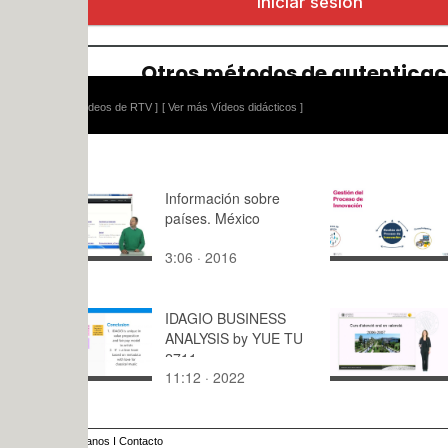
ídeos de RTV ]
[ Ver más Vídeos didácticos ]
Información sobre
Video_Scr
países. México
E
3:06 · 2016
9:36 · 201
IDAGIO BUSINESS
Curs d''ate
ANALYSIS by YUE TU
valencià
2711
11:12 · 2022
10:30 · 20
anos
I
Contacto