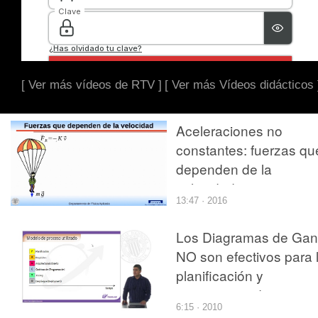
[ Ver más vídeos de RTV ]
[ Ver más Vídeos didácticos 
Aceleraciones no
constantes: fuerzas qu
dependen de la
velocidad
13:47 · 2016
Los Diagramas de Gan
NO son efectivos para 
planificación y
seguimiento de
6:15 · 2010
proyectos de desarroll