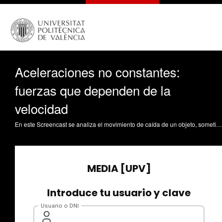
Aceleraciones no constantes:
fuerzas que dependen de la
velocidad
En este Screencast se analiza el movimiento de caída de un objeto, sometido a una fuerza de rozamiento proporcional a la velocidad. Se obtiene la ecuación de la velocidad en función del tiempo, y se interpreta y analiza su significado en función de la velocidad inicial. Se introduce también el concepto de velocidad límite, como la velocidad cuando el tiempo tiende a infinito. Gómez Tejedor, JA.; Riera Guasp, J.; Ardid Ramírez, M. (2016). Aceleraciones no constantes: fuerzas que dependen de la velocidad. https://riunet.upv.es/handle/10251/67572 DER