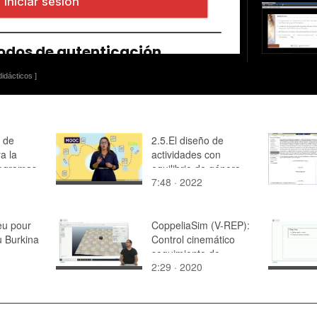
idácticos ]
 de
2.5.El diseño de
a la
actividades con
rogramas
equilibrio de género
7:48 · 2022
en los MOOC
eu pour
CoppeliaSim (V-REP):
u Burkina
Control cinemático
seguimiento de
2:29 · 2020
trayectorias (Demo)