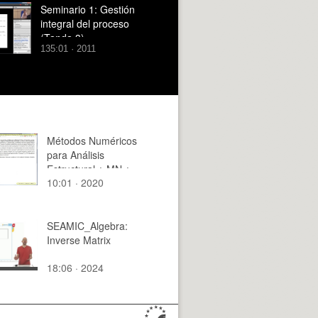
Seminario 1: Gestión
integral del proceso
(Tanda 3)
135:01 · 2011
Métodos Numéricos
para Análisis
Estructural ¿ MN ¿
10:01 · 2020
2020 ¿ Clase 01 ¿
Tramo 08 de 15
SEAMIC_Algebra:
Inverse Matrix
18:06 · 2024