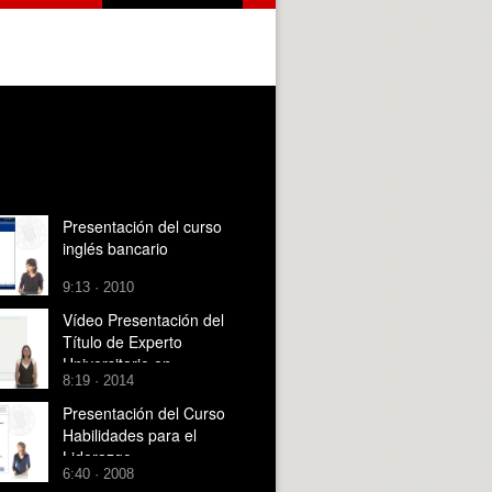
Presentación del curso
inglés bancario
9:13 · 2010
Vídeo Presentación del
Título de Experto
Universitario en
8:19 · 2014
Competencia Profesional
para la Enseñanza en
Presentación del Curso
Inglés
Habilidades para el
Liderazgo
6:40 · 2008