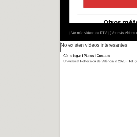
[ Ver más vídeos de RTV ]
[ Ver más Vídeos d
No existen vídeos interesantes
Cómo llegar
I
Planos
I
Contacto
Universitat Politècnica de València © 2020 · Tel. 