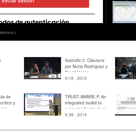
idácticos ]
e
Ilustrafic 2. Clausura
por Nuria Rodríguez y
David Heras,
9:18 · 2015
Directores del
congreso. Auditorio
Alfons Roig, BBAA,
ia de
UPV, Valencia.
TRUST-AWARE-P. An
rítico y
integrated toolkit to
on la
support infrastructure
6:38 · 2014
planning and
management