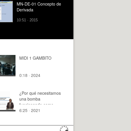
MN-DE-01 Concepto de
Derivada
10:51 · 2015
MIDI 1 GAMBITO
0:18 · 2024
¿Por qué necesitamos
una bomba
funcionando como
6:25 · 2021
turbina (PAT) en las
redes de distribución
de agua?