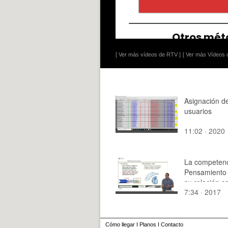
[ Ver más vídeos de RTV ]
[ Ver más Vídeos d
Asignación d
usuarios
11:02 · 2020
La competenc
Pensamiento c
su relación c
7:34 · 2017
innovación
Cómo llegar
I
Planos
I
Contacto