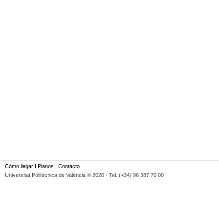
Cómo llegar
I
Planos
I
Contacto
Universitat Politècnica de València © 2020 · Tel. (+34) 96 387 70 00