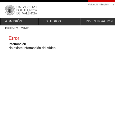
Valencià
·
English
I
a
ADMISIÓN
ESTUDIOS
INVESTIGACIÓN
Inicio UPV
::
Volver
Error
Información
No existe información del vídeo