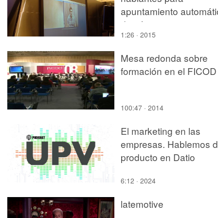
apuntamiento automáti
de cámara en
1:26 · 2015
videoconferencia
Mesa redonda sobre
formación en el FICOD
100:47 · 2014
El marketing en las
empresas. Hablemos d
producto en Datio
6:12 · 2024
latemotive