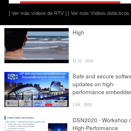
[ Ver más vídeos de RTV ]
[ Ver más Vídeos didácticos 
High
11:33 · 2016
Safe and secure softw
updates on high-
performance embedde
computing systems
1:04 · 2020
DSN2020 - Workshop 
High-Performance