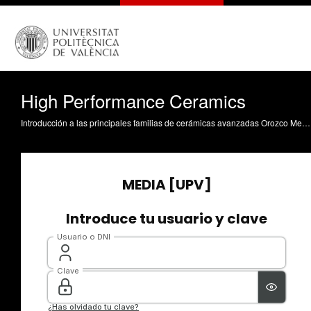
High Performance Ceramics
Introducción a las principales familias de cerámicas avanzadas Orozco Messana, J. (2021). High Performance Ceramics. Universitat Politècnica de València. https://riunet.upv.es/handle/10251/164074 DER