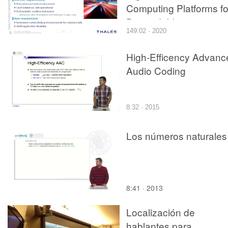
Computing Platforms fo
Dependable
149:02 · 2020
Autonomous Systems
High-Efficency Advanc
Audio Coding
8:32 · 2015
Los números naturales
8:41 · 2013
Localización de
hablantes para