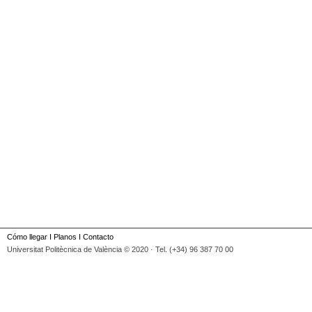
Cómo llegar
I
Planos
I
Contacto
Universitat Politècnica de València © 2020 · Tel. (+34) 96 387 70 00