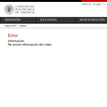
Valencià
·
English
I
a
ADMISIÓN
ESTUDIOS
INVESTIGACIÓN
Inicio UPV
::
Volver
Error
Información
No existe información del vídeo