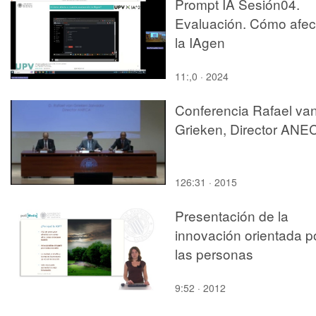
Prompt IA Sesión04.
de profesores de la
finalizado con éxito
Evaluación. Cómo afec
Universitat Politècnica
primero de Bachillerato
la IAgen
València.
puedan pasar una
semana trabajando co
11:,0 · 2024
grupos de investigació
Conferencia Rafael va
de profesores de la
Grieken, Director ANE
Universitat Politècnica
València.
126:31 · 2015
Presentación de la
innovación orientada p
las personas
9:52 · 2012