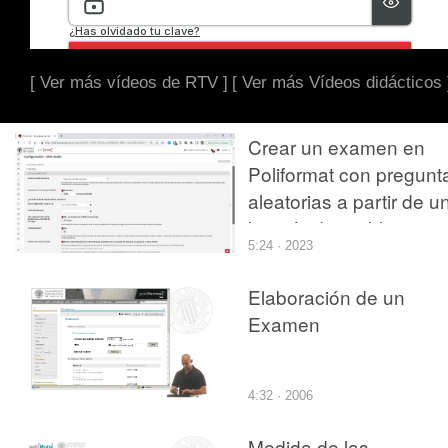
[ Ver más vídeos de RTV ]
[ Ver más Vídeos didácticos 
Crear un examen en
Poliformat con pregunt
aleatorias a partir de u
batería de problemas
5:24 · 2023
Elaboración de un
Examen
4:32 · 2006
Medida de las