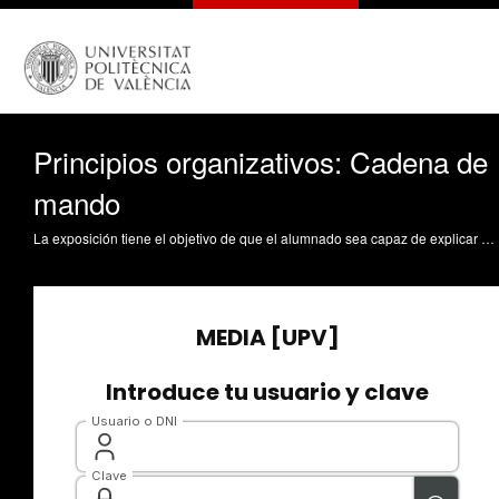
Principios organizativos: Cadena de
mando
La exposición tiene el objetivo de que el alumnado sea capaz de explicar el principio organizativo de la especialización del trabajo en las organizaciones. También podrá argumentar con qué nivel de especialización está más a gusto, así como las personas de su entorno. Podrá explicar la importancia de la especialización en la gestión de la eficiencia, la productividad y el interés de los trabajadores en su posición. Se analiza la definición y funcionamiento de la especialización del trabajo, sus ventajas y desventajas y su relación con la motivación de los empleados. Lull, Juan-José (2023). Principios organizativos: Cadena de mando. https://riunet.upv.es/handle/10251/194620 DER