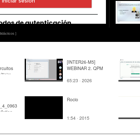
idácticos ]
[INTER26-M5]
rcuitos
WEBINAR 2. QPM
ltisim
65:23 · 2026
Rocio
a_4_0963
otion -
1:54 · 2015