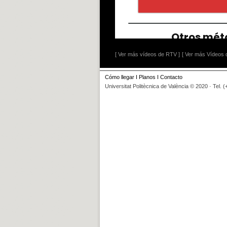
[ Ver más vídeos de RTV ]
[ Ver más Vídeos d
Cómo llegar
I
Planos
I
Contacto
Universitat Politècnica de València © 2020 · Tel. 