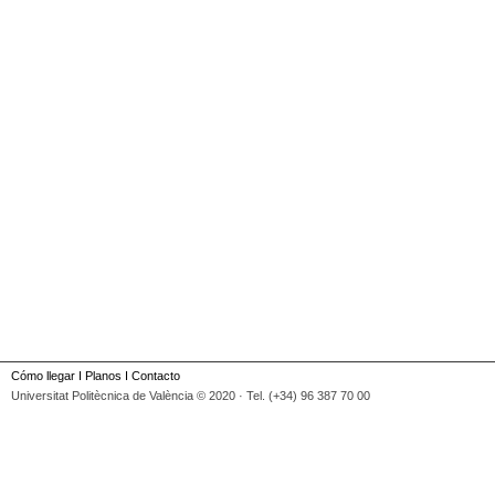
Cómo llegar
I
Planos
I
Contacto
Universitat Politècnica de València © 2020 · Tel. (+34) 96 387 70 00