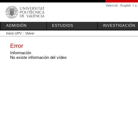
Valencià
·
English
I
a
ADMISIÓN
ESTUDIOS
INVESTIGACIÓN
Inicio UPV
::
Volver
Error
Información
No existe información del vídeo