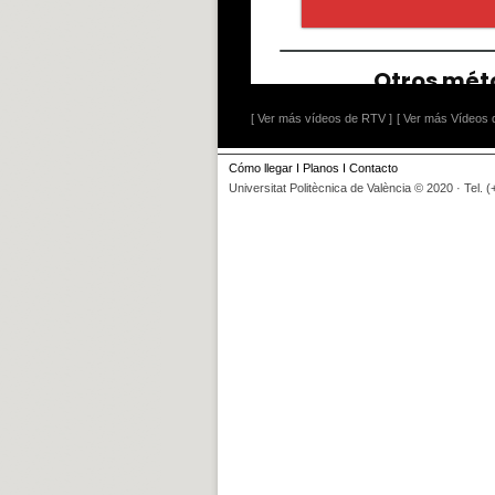
[ Ver más vídeos de RTV ]
[ Ver más Vídeos d
Cómo llegar
I
Planos
I
Contacto
Universitat Politècnica de València © 2020 · Tel. 