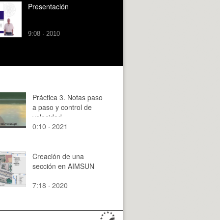
Presentación
9:08 · 2010
Práctica 3. Notas paso
a paso y control de
velocidad
0:10 · 2021
Creación de una
sección en AIMSUN
7:18 · 2020