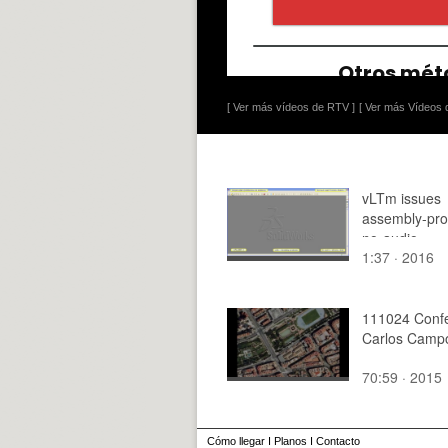
[ Ver más vídeos de RTV ]
[ Ver más Vídeos d
vLTm issues
assembly-pr
no-audio
1:37 · 2016
111024 Confe
Carlos Camp
70:59 · 2015
Cómo llegar
I
Planos
I
Contacto