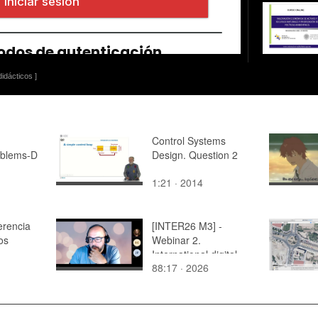
idácticos ]
Control Systems
oblems-D
Design. Question 2
1:21 · 2014
rencia
[INTER26 M3] -
os
Webinar 2.
International digital
88:17 · 2026
marketing actions