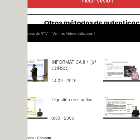
ídeos de RTV ]
[ Ver más Vídeos didácticos ]
INFORMÁTICA II 1 (3º
Lección 4.
CURSO)
ácido base
14:09 · 2015
10:07 · 20
Digestión enzimática
Considerac
hardware y
en sistema
8:03 · 2006
21:10 · 20
embebidos.
anos
I
Contacto