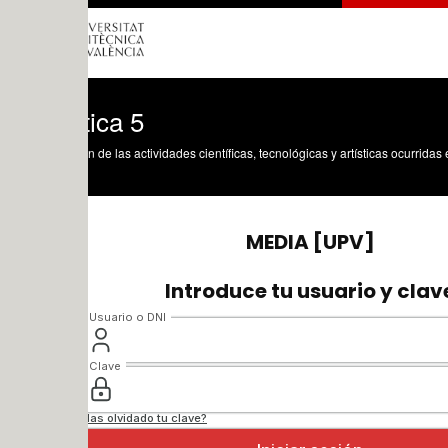
ica 5
n de las actividades científicas, tecnológicas y artísticas ocurridas en los tres cam