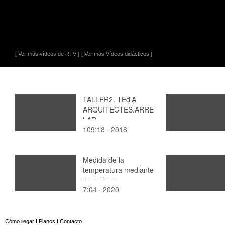
[ Ver más vídeos de RTV ]
[ Ver más Vídeos didácticos ]
TALLER2. TEd'A
ARQUITECTES.ARRE
LAR
109:18 · 2018
Medida de la
temperatura mediante
un sensor
7:04 · 2020
termorresistivo (RTD)
Cómo llegar
I
Planos
I
Contacto