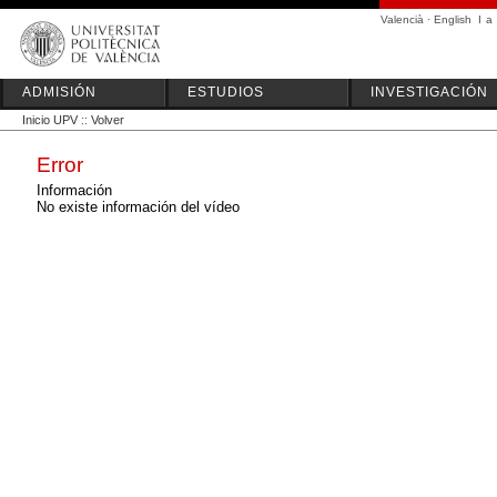
Valencià
·
English
I
a
ADMISIÓN
ESTUDIOS
INVESTIGACIÓN
Inicio UPV
::
Volver
Error
Información
No existe información del vídeo