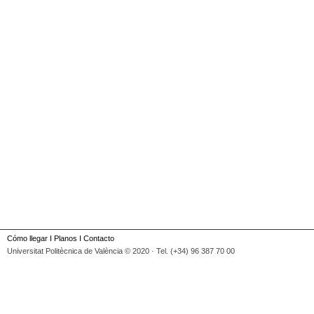
Cómo llegar
I
Planos
I
Contacto
Universitat Politècnica de València © 2020 · Tel. (+34) 96 387 70 00