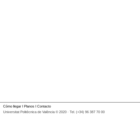
Cómo llegar
I
Planos
I
Contacto
Universitat Politècnica de València © 2020 · Tel. (+34) 96 387 70 00