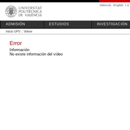
Valencià
·
English
I
a
ADMISIÓN
ESTUDIOS
INVESTIGACIÓN
Inicio UPV
::
Volver
Error
Información
No existe información del vídeo