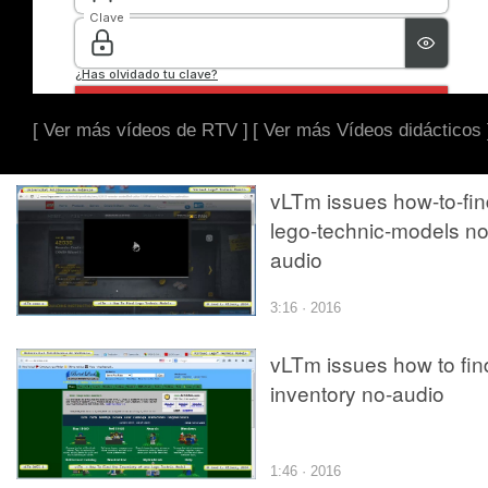
[ Ver más vídeos de RTV ]
[ Ver más Vídeos didácticos 
vLTm issues how-to-fin
lego-technic-models no
audio
3:16 · 2016
vLTm issues how to fin
inventory no-audio
1:46 · 2016