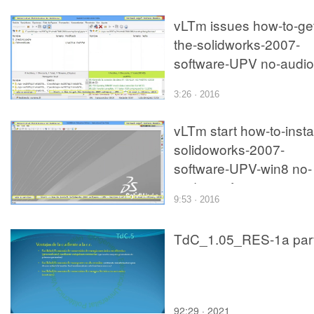
vLTm issues how-to-ge
the-solidworks-2007-
software-UPV no-audio
3:26 · 2016
vLTm start how-to-instal
solidoworks-2007-
software-UPV-win8 no-
audio 2 of 2
9:53 · 2016
TdC_1.05_RES-1a par
92:29 · 2021