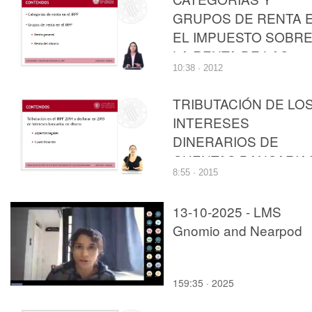
GRUPOS DE RENTA 
EL IMPUESTO SOBR
LA RENTA DE LAS
10:38 · 2012
PERSONAS FÍSICAS
TRIBUTACIÓN DE LO
INTERESES
DINERARIOS DE
CUENTAS BANCARIA
8:55 · 2015
EN EL IMPUESTO
SOBRE LA RENTA DE
13-10-2025 - LMS
LAS PERSONAS
Gnomio and Nearpod
FÍSICAS
159:35 · 2025