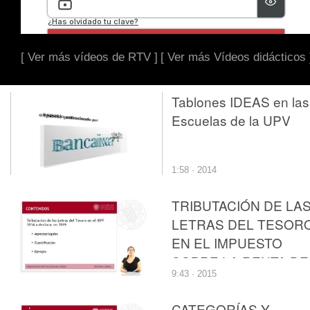
[ Ver más vídeos de RTV ]
[ Ver más Vídeos didácticos 
Tablones IDEAS en las
Escuelas de la UPV
1:58 · 2014
TRIBUTACIÓN DE LA
LETRAS DEL TESOR
EN EL IMPUESTO
SOBRE LA RENTA DE
9:43 · 2015
LAS PERSONAS
FÍSICAS
CATEGORÍAS Y