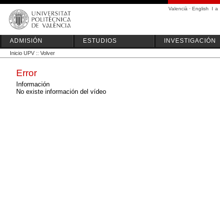
Valencià
·
English
I
a
ADMISIÓN
ESTUDIOS
INVESTIGACIÓN
Inicio UPV
::
Volver
Error
Información
No existe información del vídeo