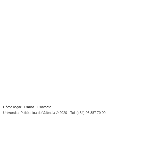
Cómo llegar
I
Planos
I
Contacto
Universitat Politècnica de València © 2020 · Tel. (+34) 96 387 70 00