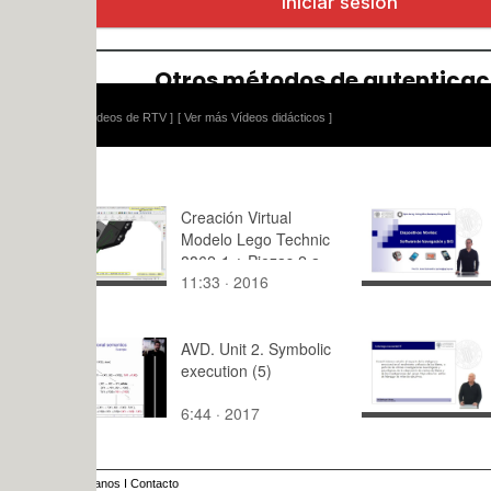
ídeos de RTV ]
[ Ver más Vídeos didácticos ]
Creación Virtual
Software d
Modelo Lego Technic
Navegació
8862-1 ¿ Piezas 2 a
11:33 · 2016
9:42 · 200
70 ¿ 15 de 36
AVD. Unit 2. Symbolic
INTELIGE
execution (5)
EMOCIONA
LIDERAZ
6:44 · 2017
5:05 · 200
RESONAN
anos
I
Contacto