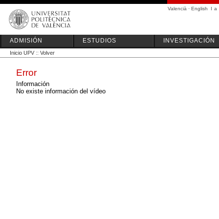
Valencià
·
English
I
a
ADMISIÓN
ESTUDIOS
INVESTIGACIÓN
Inicio UPV
::
Volver
Error
Información
No existe información del vídeo