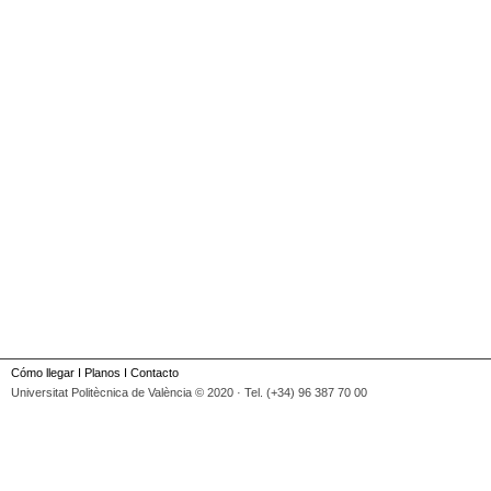
Cómo llegar
I
Planos
I
Contacto
Universitat Politècnica de València © 2020 · Tel. (+34) 96 387 70 00