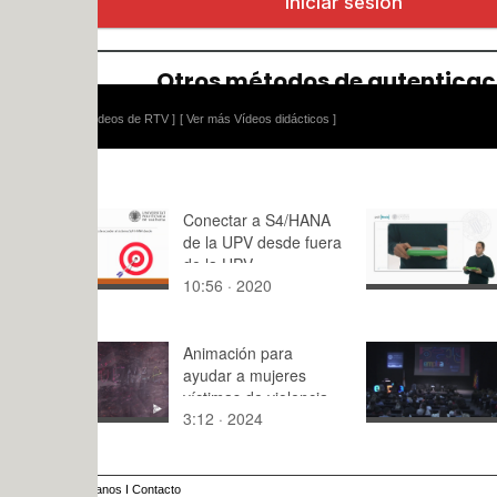
ídeos de RTV ]
[ Ver más Vídeos didácticos ]
Conectar a S4/HANA
Introducci
de la UPV desde fuera
(1) (Gama 
de la UPV
10:56 · 2020
4:04 · 201
Animación para
Presentaci
ayudar a mujeres
Programa
víctimas de violencia
UPV 25/01
3:12 · 2024
93:48 · 20
de género
anos
I
Contacto