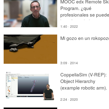
MOOC edx Remote Skil
Program. ¿qué
profesionales se pued
beneficiar de los
1:40 · 2022
contenidos de este
curso?
Mi gozo en un rokopoz
3:09 · 2014
CoppeliaSim (V-REP):
Object Hierarchy
(example robotic arm).
2:24 · 2020