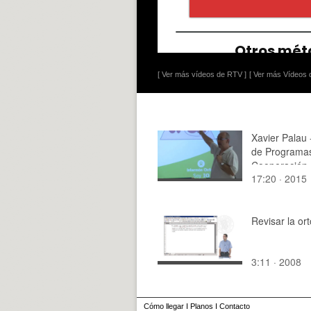
[ Ver más vídeos de RTV ]
[ Ver más Vídeos d
Xavier Palau 
de Programa
Cooperación
17:20 · 2015
Internaciona
planificar ca
sociales
implanificable
Revisar la ort
3 de 3)
3:11 · 2008
Cómo llegar
I
Planos
I
Contacto